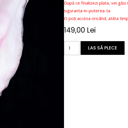
După ce finalizezi plata, vei găsi 
siguranta-in-puterea-ta
O poți accesa oricând, atâta timp c
149,00
Lei
LAS SĂ PLECE