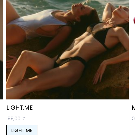
LIGHT.ME
M
199,00
lei
0
LIGHT.ME