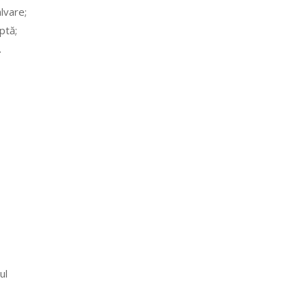
lvare;
ptă;
.
ul