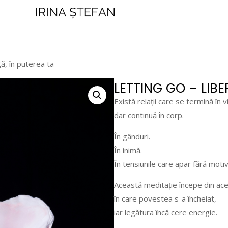
ă, în puterea ta
LETTING GO – LIBE
Există relații care se termină în v
dar continuă în corp.
În gânduri.
În inimă.
În tensiunile care apar fără moti
Această meditație începe din acel
în care povestea s-a încheiat,
iar legătura încă cere energie.