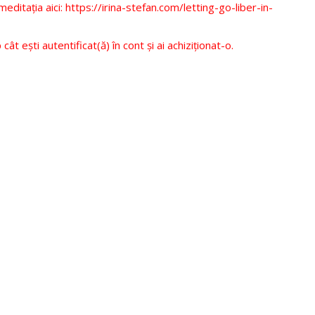
meditația aici:
https://irina-stefan.com/letting-go-liber-in-
ât ești autentificat(ă) în cont și ai achiziționat-o.