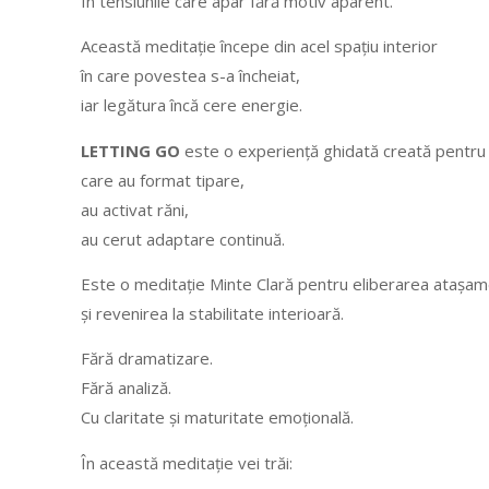
În tensiunile care apar fără motiv aparent.
Această meditație începe din acel spațiu interior
în care povestea s-a încheiat,
iar legătura încă cere energie.
LETTING GO
este o experiență ghidată creată pentru r
care au format tipare,
au activat răni,
au cerut adaptare continuă.
Este o meditație Minte Clară pentru eliberarea atașa
și revenirea la stabilitate interioară.
Fără dramatizare.
Fără analiză.
Cu claritate și maturitate emoțională.
În această meditație vei trăi: