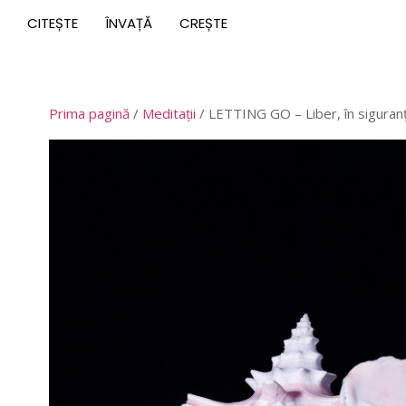
CITEȘTE
ÎNVAȚĂ
CREȘTE
Prima pagină
/
Meditații
/ LETTING GO – Liber, în siguranț