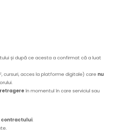
ntului și după ce acesta a confirmat că a luat
F, cursuri, acces la platforme digitale) care
nu
rului.
 retragere
în momentul în care serviciul sau
 contractului
.
ate.