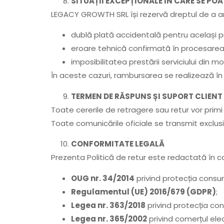
SITUAȚII EXCEPȚIONALE ÎN CARE SE PO
LEGACY GROWTH SRL își rezervă dreptul de a anal
dublă plată accidentală pentru același p
eroare tehnică confirmată în procesarea p
imposibilitatea prestării serviciului din mo
În aceste cazuri, rambursarea se realizează 
TERMEN DE RĂSPUNS ȘI SUPORT CLIENT
Toate cererile de retragere sau retur vor prim
Toate comunicările oficiale se transmit exclusi
CONFORMITATE LEGALĂ
Prezenta Politică de retur este redactată în c
OUG nr. 34/2014
privind protecția consum
Regulamentul (UE) 2016/679 (GDPR)
;
Legea nr. 363/2018
privind protecția con
Legea nr. 365/2002
privind comerțul elec