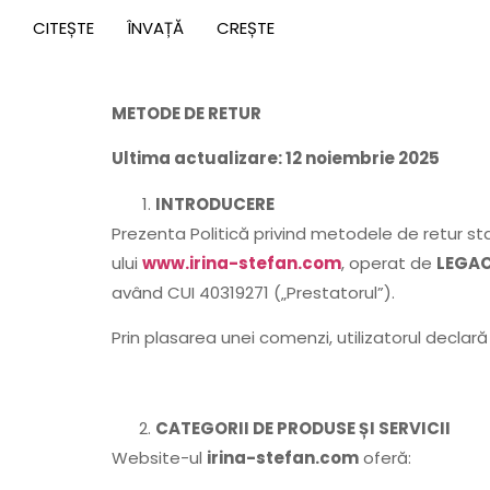
CITEȘTE
ÎNVAȚĂ
CREȘTE
METODE DE RETUR
Ultima actualizare: 12 noiembrie 2025
INTRODUCERE
Prezenta Politică privind metodele de retur stab
ului
www.irina-stefan.com
, operat de
LEGA
având CUI 40319271 („Prestatorul”).
Prin plasarea unei comenzi, utilizatorul declară
CATEGORII DE PRODUSE ȘI SERVICII
Website-ul
irina-stefan.com
oferă: