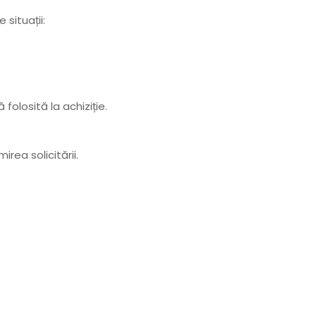
situații:
folosită la achiziție.
irea solicitării.