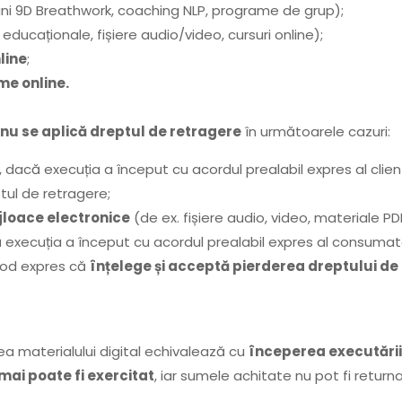
ni 9D Breathwork, coaching NLP, programe de grup);
 educaționale, fișiere audio/video, cursuri online);
line
;
me online.
nu se aplică dreptul de retragere
în următoarele cazuri:
, dacă execuția a început cu acordul prealabil expres al clie
tul de retragere;
ijloace electronice
(de ex. fișiere audio, video, materiale PD
ă execuția a început cu acordul prealabil expres al consumato
 mod expres că
înțelege și acceptă pierderea dreptului de
ea materialului digital echivalează cu
începerea executării
mai poate fi exercitat
, iar sumele achitate nu pot fi return