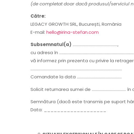
(de completat doar dacă produsul/serviciul nu
Către:
LEGACY GROWTH SRL, București, România
E-mail:
hello@irina-stefan.com
Subsemnatul(a)
…………………………………………..,
cu adresa în …………………………………………………………………………
vă informez prin prezenta cu privire la retrage
…………………………………………………………………………………………
Comandate la data …………………………………………..
Solicit returnarea sumei de ……………………………….. în
Semnătura (dacă este transmis pe suport
Data: ___________________