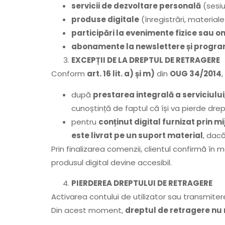
servicii de dezvoltare personală
(sesiu
produse digitale
(înregistrări, materiale
participări la evenimente fizice sau on
abonamente la newslettere și progra
EXCEPȚII DE LA DREPTUL DE RETRAGERE
Conform
art. 16 lit. a) și m)
din
OUG 34/2014
,
după
prestarea integrală a serviciului
cunoștință de faptul că își va pierde drep
pentru
conținut digital furnizat prin m
este livrat pe un suport material
, dac
Prin finalizarea comenzii, clientul confirmă în
produsul digital devine accesibil.
PIERDEREA DREPTULUI DE RETRAGERE
Activarea contului de utilizator sau transmiter
Din acest moment,
dreptul de retragere nu 