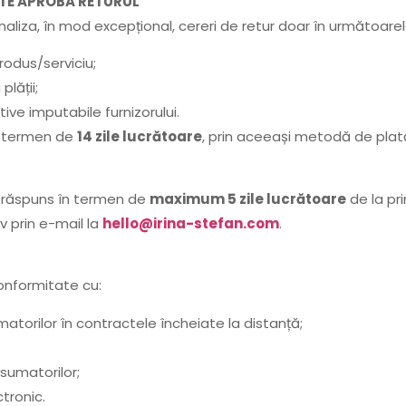
ATE APROBA RETURUL
iza, în mod excepțional, cereri de retur doar în următoarele 
rodus/serviciu;
lății;
tive imputabile furnizorului.
în termen de
14 zile lucrătoare
, prin aceeași metodă de plată 
i răspuns în termen de
maximum 5 zile lucrătoare
de la prim
v prin e-mail la
hello@irina-stefan.com
.
onformitate cu:
atorilor în contractele încheiate la distanță;
sumatorilor;
tronic.