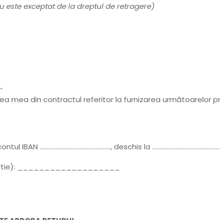
 este exceptat de la dreptul de retragere)
,
rea mea din contractul referitor la furnizarea următoarelor pr
 contul IBAN …………………………………………, deschis la ……………………………………….
 hârtie): ___________________