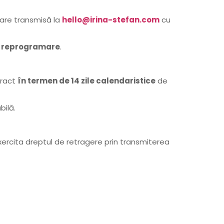
are transmisă la
hello@irina-stefan.com
cu
u
reprogramare
.
tract
în termen de 14 zile calendaristice
de
bilă.
exercita dreptul de retragere prin transmiterea