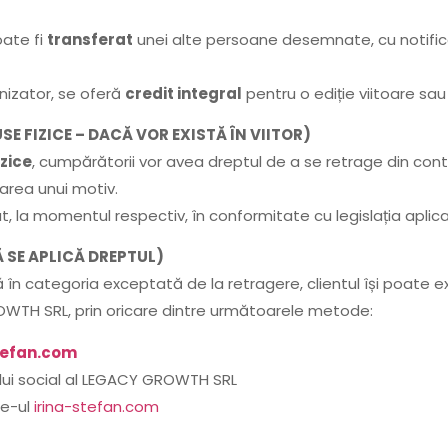
oate fi
transferat
unei alte persoane desemnate, cu notific
anizator, se oferă
credit integral
pentru o ediție viitoare sa
E FIZICE – DACĂ VOR EXISTĂ ÎN VIITOR)
zice
, cumpărătorii vor avea dreptul de a se retrage din con
carea unui motiv.
t, la momentul respectiv, în conformitate cu legislația aplica
 SE APLICĂ DREPTUL)
ră în categoria exceptată de la retragere, clientul își poate 
TH SRL, prin oricare dintre următoarele metode:
tefan.com
lui social al LEGACY GROWTH SRL
te-ul
irina-stefan.com