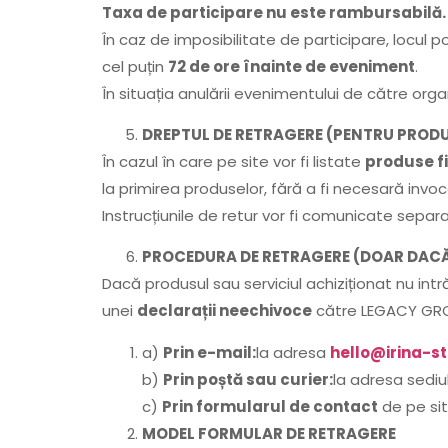
Taxa de participare nu este rambursabilă.
În caz de imposibilitate de participare, locul p
cel puțin
72 de ore înainte de eveniment
.
În situația anulării evenimentului de către org
DREPTUL DE RETRAGERE (PENTRU PRODUS
În cazul în care pe site vor fi listate
produse fi
la primirea produselor, fără a fi necesară invo
Instrucțiunile de retur vor fi comunicate separa
PROCEDURA DE RETRAGERE (DOAR DACĂ
Dacă produsul sau serviciul achiziționat nu int
unei
declarații neechivoce
către LEGACY GROW
a)
Prin e-mail:
la adresa
hello@irina-s
b)
Prin poștă sau curier:
la adresa sediu
c)
Prin formularul de contact
de pe si
MODEL FORMULAR DE RETRAGERE