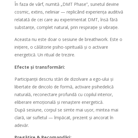
În faza de vârf, numită „DMT Phase”, sunetul devine
cosmic, extins, neliniar — replicând experiența auditivă
relatată de cei care au experimentat DMT, însă fără
substanțe, complet natural, prin respirație și vibrație.
Aceasta nu este doar o sesiune de breathwork. Este o
inițiere, o călătorie psiho-spirituală și o activare
energetică. Un ritual de trezire.
Efecte și transformări:
Participanții descriu stări de dizolvare a ego-ului și
libertate de dincolo de formă, activare psihedelică
naturală, reconectare profundă cu copilul interior,
eliberare emoțională și renaștere energetică.
După sesiune, corpul se simte mai ușor, mintea mai
clară, iar sufletul — împăcat, prezent și ancorat în
adevăr.
Pregătire & Recomandări: