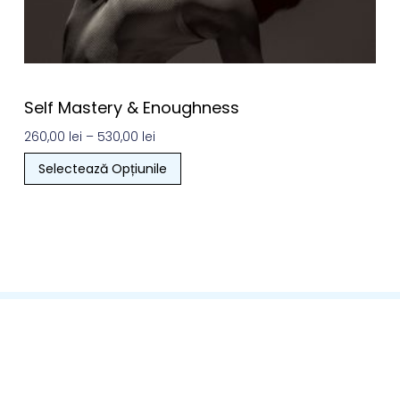
Self Mastery & Enoughness
260,00
lei
–
530,00
lei
Selectează Opțiunile
Termeni Și Condiții
Politica De Confidenţialitate
Politica De Cookies
Metode De Retur