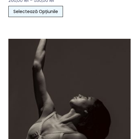
260,00
lei
–
530,00
lei
Selectează Opțiunile