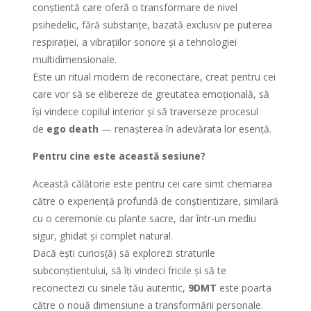
conștientă care oferă o transformare de nivel
psihedelic, fără substanțe, bazată exclusiv pe puterea
respirației, a vibrațiilor sonore și a tehnologiei
multidimensionale.
Este un ritual modern de reconectare, creat pentru cei
care vor să se elibereze de greutatea emoțională, să
își vindece copilul interior și să traverseze procesul
de
ego death
— renașterea în adevărata lor esență.
Pentru cine este această sesiune?
Această călătorie este pentru cei care simt chemarea
către o experiență profundă de conștientizare, similară
cu o ceremonie cu plante sacre, dar într-un mediu
sigur, ghidat și complet natural.
Dacă ești curios(ă) să explorezi straturile
subconștientului, să îți vindeci fricile și să te
reconectezi cu sinele tău autentic,
9DMT
este poarta
către o nouă dimensiune a transformării personale.