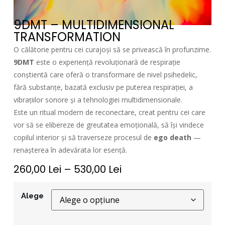
9DMT – MULTIDIMENSIONAL
TRANSFORMATION
O călătorie pentru cei curajoși să se privească în profunzime.
9DMT
este o experiență revoluționară de respirație
conștientă care oferă o transformare de nivel psihedelic,
fără substanțe, bazată exclusiv pe puterea respirației, a
vibrațiilor sonore și a tehnologiei multidimensionale.
Este un ritual modern de reconectare, creat pentru cei care
vor să se elibereze de greutatea emoțională, să își vindece
copilul interior și să traverseze procesul de
ego death
—
renașterea în adevărata lor esență.
260,00
Lei
–
530,00
Lei
Alege