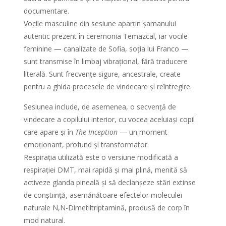
documentare.
Vocile masculine din sesiune aparțin șamanului
autentic prezent în ceremonia Temazcal, iar vocile
feminine — canalizate de Sofia, soția lui Franco —
sunt transmise în limbaj vibrațional, fără traducere
literală. Sunt frecvențe sigure, ancestrale, create
pentru a ghida procesele de vindecare și reîntregire.
Sesiunea include, de asemenea, o secvență de
vindecare a copilului interior, cu vocea aceluiași copil
care apare și în
The Inception
— un moment
emoționant, profund și transformator.
Respirația utilizată este o versiune modificată a
respirației DMT, mai rapidă și mai plină, menită să
activeze glanda pineală și să declanșeze stări extinse
de conștiință, asemănătoare efectelor moleculei
naturale N,N-Dimetiltriptamină, produsă de corp în
mod natural.