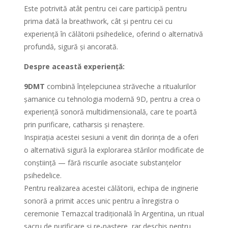
Este potrivită atât pentru cei care participă pentru
prima dată la breathwork, cât și pentru cei cu
experiență în călătorii psihedelice, oferind o alternativă
profundă, sigură și ancorată.
Despre această experiență:
9DMT
combină înțelepciunea străveche a ritualurilor
șamanice cu tehnologia modernă 9D, pentru a crea o
experiență sonoră multidimensională, care te poartă
prin purificare, catharsis și renaștere.
Inspirația acestei sesiuni a venit din dorința de a oferi
o alternativă sigură la explorarea stărilor modificate de
conștiință — fără riscurile asociate substanțelor
psihedelice.
Pentru realizarea acestei călătorii, echipa de inginerie
sonoră a primit acces unic pentru a înregistra o
ceremonie Temazcal tradițională în Argentina, un ritual
sacru de purificare și re-naștere, rar deschis pentru