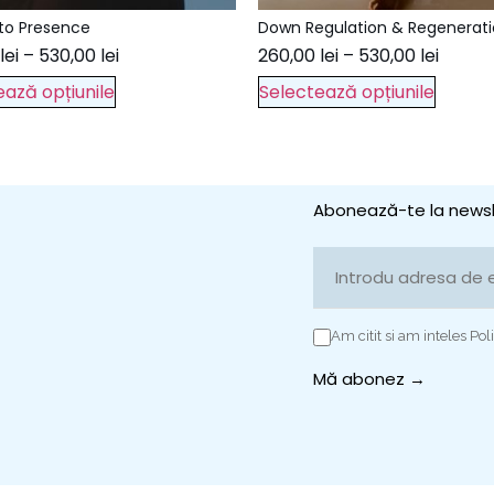
to Presence
Down Regulation & Regenerat
lei
–
530,00
lei
260,00
lei
–
530,00
lei
ează opțiunile
Selectează opțiunile
Abonează-te la newsl
Am citit si am inteles Poli
Mă abonez →