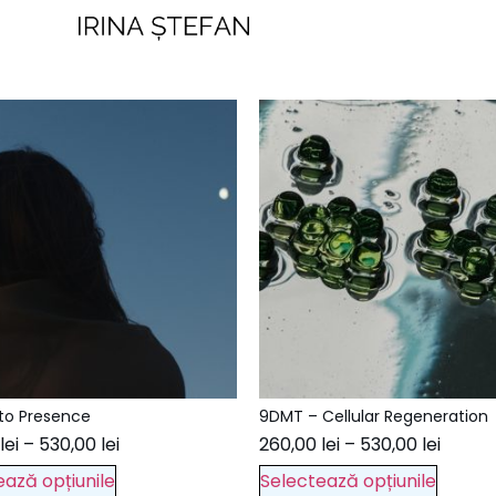
to Presence
9DMT – Cellular Regeneration
lei
–
530,00
lei
260,00
lei
–
530,00
lei
ează opțiunile
Selectează opțiunile